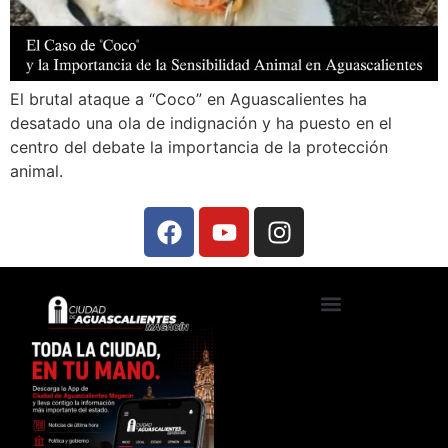
El brutal ataque a “Coco” en Aguascalientes ha
desatado una ola de indignación y ha puesto en el
centro del debate la importancia de la protección
animal.
Ciudad de Aguascalientes TV
Foros, talleres y conferencias