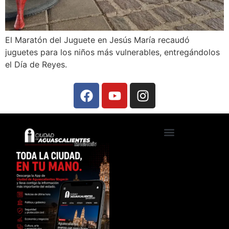
El Maratón del Juguete en Jesús María recaudó
juguetes para los niños más vulnerables, entregándolos
el Día de Reyes.
Ciudad de Aguascalientes TV
Foros, talleres y conferencias