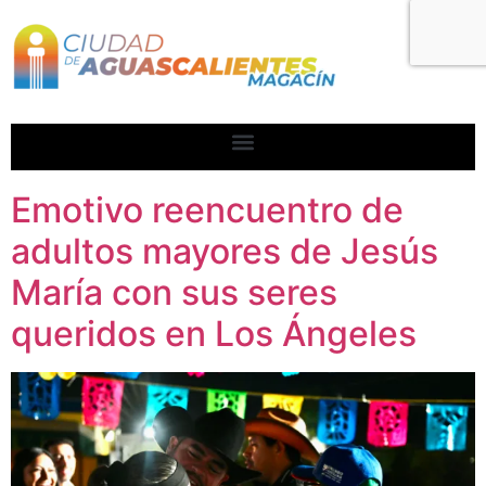
Emotivo reencuentro de
adultos mayores de Jesús
María con sus seres
queridos en Los Ángeles