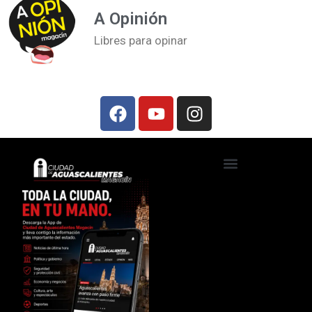
A Opinión
Libres para opinar
Ciudad de Aguascalientes TV
Foros, talleres y conferencias