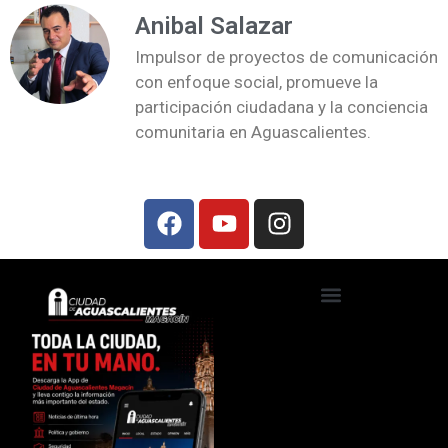
Anibal Salazar
Impulsor de proyectos de comunicación
con enfoque social, promueve la
participación ciudadana y la conciencia
comunitaria en Aguascalientes.
Ciudad de Aguascalientes TV
Foros, talleres y conferencias