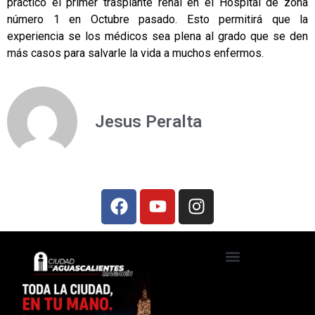
practicó el primer trasplante renal en el Hospital de zona
número 1 en Octubre pasado. Esto permitirá que la
experiencia se los médicos sea plena al grado que se den
más casos para salvarle la vida a muchos enfermos.
Jesus Peralta
Ciudad de Aguascalientes TV
Foros, talleres y conferencias