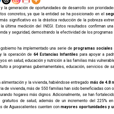
y la generación de oportunidades de desarrollo son prioridade
atos concretos, ya que la entidad se ha posicionado en el
segu
 significativo es la drástica reducción de la pobreza extr
la última medición del INEGI. Estos resultados confirman una
ienda y seguridad, demostrando la efectividad de los programas
el gobierno ha implementado una serie de
programas sociales
 y la operación de
64 Estancias Infantiles
para apoyar a padr
yos en salud, educación y nutrición a las familias más vulnerab
uito a programas gubernamentales, educación, servicios de sal
a alimentación y la vivienda, habiéndose entregado
más de 4.8 m
ria de vivienda, más de 550 familias han sido beneficiadas con
gurando hogares más dignos. Adicionalmente, se han fortaleci
 gratuitos de salud, además de un incremento del 225% en
lias de Aguascalientes cuenten con
mayores oportunidades y un