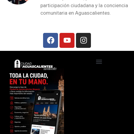
participación ciudadana y la conciencia
comunitaria en Aguascalientes.
Ciudad de Aguascalientes TV
Foros, talleres y conferencias