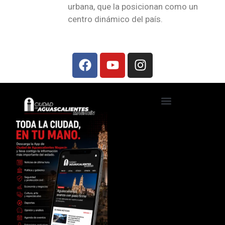
urbana, que la posicionan como un
centro dinámico del país.
Ciudad de Aguascalientes TV
Foros, talleres y conferencias